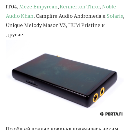
IT04,
Meze Empyrean
,
Kennerton Thror
,
Noble
Audio Khan
, Campfire Audio Andromeda и
Solaris
,
Unique Melody Mason V3, HUM Pristine и
другие.
По общей подаче новинка получилась неким