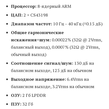
Процессор:
8-ядерный ARM
ЦАП:
2 × CS43198
Диапазон частот:
10 Гц – 40 кГц (±0.15 дБ)
Общие гармонические
искажения+шум:
0.00022% (32Ω @ 2Vrms,
балансный выход), 0.0007% (32Ω @ 2Vrms,
обычный выход)
Соотношение сигнал/шум:
130 дБ на
балансном выходе, 125 дБ на обычном
Выходное напряжение:
6.4Vrms на
балансном выходе, 3.2Vrms на обычном
ОЗУ:
2 Гб LPDDR
ПЗУ:
32 Гб