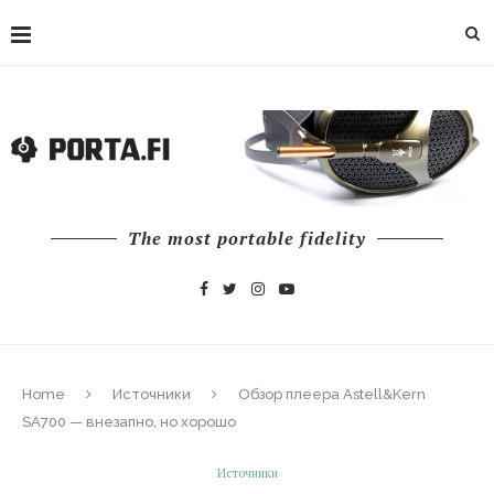
The most portable fidelity
Home
Источники
Обзор плеера Astell&Kern
SA700 — внезапно, но хорошо
Источники