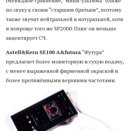
очевидное сравнение, “мини-ультима” ближе
по звуку к своим “старшим братьям”, поэтому
также звучит нейтральней и натуральней, хотя
и попроще того же SP2000. Плюс он меньше
акцентирует СЧ.
Astell&Kern SE100 A&futura
“Футура”
предлагает более мониторную и сухую подачу,
с менее выраженной фирменной окраской и
более протяжёнными верхними частотами.