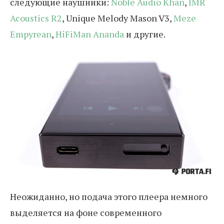
следующие наушники:
Noble Audio Khan
,
IMR
Acoustics R2
, Unique Melody Mason V3,
Meze
Empyrean
,
HiFiMan Ananda
и другие.
Неожиданно, но подача этого плеера немного
выделяется на фоне современного