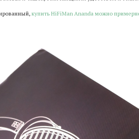
сированный,
купить HiFiMan Ananda можно примерно