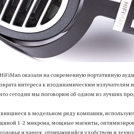
о HiFiMan оказали на современную портативную ау
озврата интереса к изодинамическим излучателям 
 что сегодня мы поговорим об одном из лучших прод
вившиеся в модельном ряду компании, используют 
щиной 1-2 микрона, мощные магниты, оптимизирован
головья и чашек, отличающийся удобством и техно