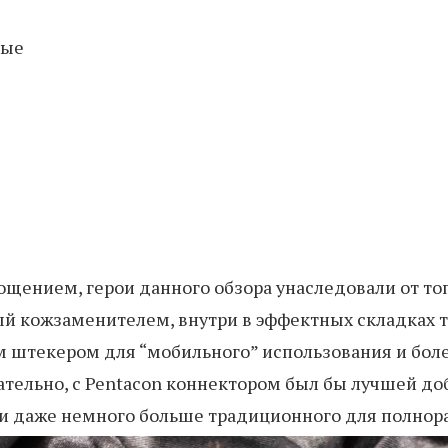
тые
рощением, герои данного обзора унаследовали от т
ый кожзаменителем, внутри в эффектных складках 
м штекером для “мобильного” использования и боле
тельно, с Pentacon коннектором был бы лучшей доб
ки даже немного больше традиционного для полно