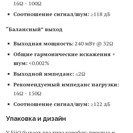
16Ω ~ 100Ω
Соотношение сигнал/шум:
≥118 дБ
“Балансный” выход
Выходная мощность:
240 мВт @ 32Ω
Общие гармонические искажения +
шум:
<0.002%
Выходной импеданс:
≤2Ω
Рекомендуемый импеданс нагрузки:
16Ω ~ 150Ω
Соотношение сигнал/шум:
≥122 дБ
Упаковка и дизайн
У FiiO бывает два типа коробок: простые и