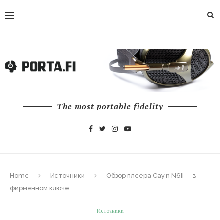
The most portable fidelity
Home
Источники
Обзор плеера Cayin N6II — в
фирменном ключе
Источники