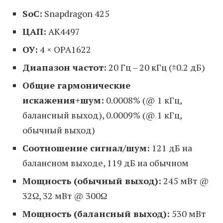
SoC:
Snapdragon 425
ЦАП:
AK4497
ОУ:
4 × OPA1622
Диапазон частот:
20 Гц – 20 кГц (±0.2 дБ)
Общие гармонические
искажения+шум:
0.0008% (@ 1 кГц,
балансный выход), 0.0009% (@ 1 кГц,
обычный выход)
Соотношение сигнал/шум:
121 дБ на
балансном выходе, 119 дБ на обычном
Мощность (обычный выход):
245 мВт @
32Ω, 32 мВт @ 300Ω
Мощность (балансный выход):
530 мВт