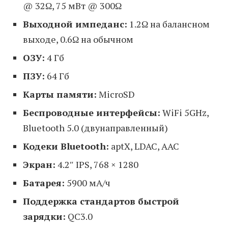
@ 32Ω, 75 мВт @ 300Ω
Выходной импеданс:
1.2Ω на балансном
выходе, 0.6Ω на обычном
ОЗУ:
4 Гб
ПЗУ:
64 Гб
Карты памяти:
MicroSD
Беспроводные интерфейсы:
WiFi 5GHz,
Bluetooth 5.0 (двунаправленный)
Кодеки Bluetooth:
aptX, LDAC, AAC
Экран:
4.2″ IPS, 768 × 1280
Батарея:
5900 мА/ч
Поддержка стандартов быстрой
зарядки:
QC3.0