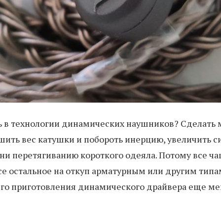
ть в технологии динамических наушников? Сделать
ить вес катушки и побороть инерцию, увеличить си
дни перетягиванию короткого одеяла. Потому все 
се остальное на откуп арматурным или другим типа
о приготовления динамического драйвера еще мен