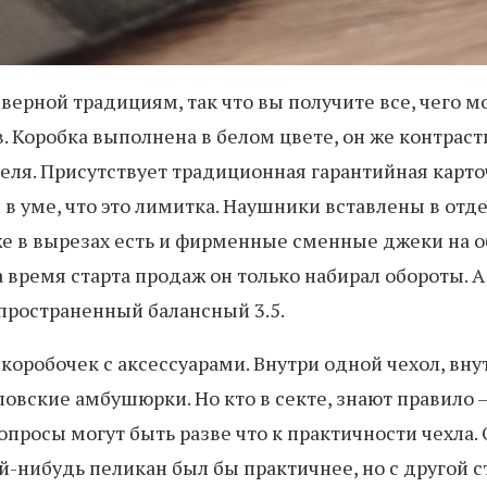
верной традициям, так что вы получите все, чего 
в. Коробка выполнена в белом цвете, он же контра
ля. Присутствует традиционная гарантийная карто
 в уме, что это лимитка. Наушники вставлены в отде
же в вырезах есть и фирменные сменные джеки на об
а время старта продаж он только набирал обороты. 
пространенный балансный 3.5.
коробочек с аксессуарами. Внутри одной чехол, вн
овские амбушюрки. Но кто в секте, знают правило 
опросы могут быть разве что к практичности чехла
й-нибудь пеликан был бы практичнее, но с другой с