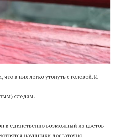
то в них легко утонуть с головой. И
плым) следам.
он в единственно возможный из цветов –
 смотрятся наушники достаточно