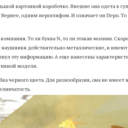
ьшой картонной коробочке. Внешне она одета в суп
ернее, одним иероглифом. И означает он Перо. То е
компании. То ли буква N, то ли этакая молния. Скор
то наушники действительно металлические, и имеют
рпнул эту информацию. А еще нанесены характерист
ативной модели.
ка черного цвета. Для разнообразия, она не имеет н
еливчатость.