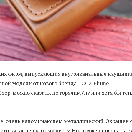
их фирм, выпускающих внутриканальные наушники, ч
сной модели от нового бренда – CCZ Plume.
бзор, можно сказать, по горячим (ну или хотя бы те
усе, очень напоминающем металлический. Окрашен 
сти китайцев к этому цвету. Но, должен признать,