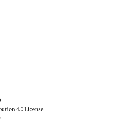
)
ution 4.0 License
/