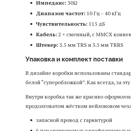
Импеданс:
30Ω
Диапазон частот:
10 Гц – 40 кГц
Чувствительность:
115 дБ
Кабель:
2 × сменный, с MMCX конне
Штекер:
3.5 мм TRS и 3.5 мм TRRS
Упаковка и комплект поставки
В дизайне коробки использованы стандар
белой “суперобложкой”. Как всегда, за э
Внутри коробка так же красиво оформлен
продолговатом жёстком нейлоновом чехл
запасной провод с гарнитурой
6 пар силиконовых однофланцевых н