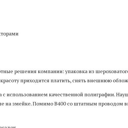
кторами
тные решения компании: упаковка из шероховатого
ту красоту приходится платить, снять внешнюю облож
а с использованием качественной полиграфии. Нау
е на змейке. Помимо B400 со штатным проводом в
асадок