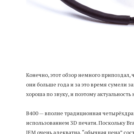
Конечно, этот обзор немного припоздал
они больше года и за это время сумели з
хороша по звуку, и поэтому актуальность 
B400 — вполне традиционная четырёхдрай
использованием 3D печати. Поскольку Br
IEM очень адекватна, “обычная цена” со