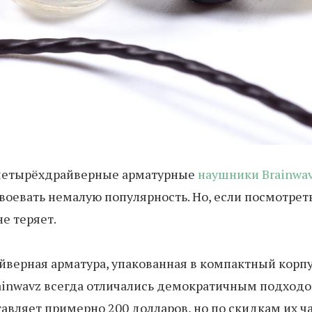
, четырёхдрайверные арматурные
наушники Brainwav
авоевать немалую популярность. Но, если посмотрет
не теряет.
верная арматура, упакованная в компактный корпус
ainwavz всегда отличались демократичным подходо
ставляет примерно 200 долларов, но по скидкам их 