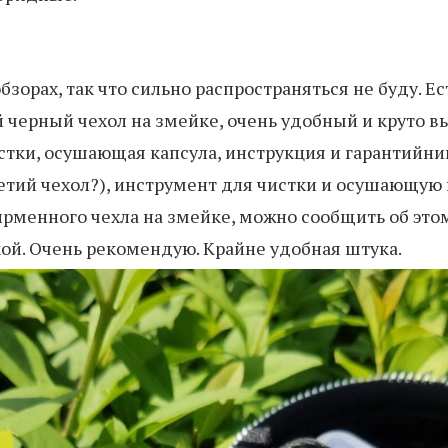
зорах, так что сильно распространяться не буду. Е
й черный чехол на змейке, очень удобный и круто в
стки, осушающая капсула, инструкция и гарантийни
тий чехол?), инструмент для чистки и осушающую ка
рменного чехла на змейке, можно сообщить об это
кой. Очень рекомендую. Крайне удобная штука.