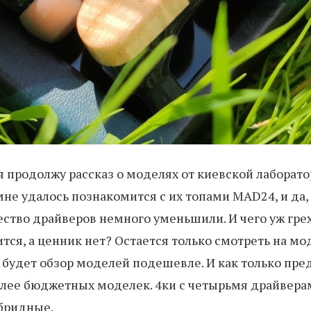
я продолжу рассказ о моделях от киевской лаборато
 мне удалось познакомится с их топами MAD24, и да,
ство драйверов немного уменьшили. И чего уж грех
авится, а ценник нет? Остается только смотреть на м
е будет обзор моделей подешевле. И как только пре
лее бюджетных моделек. 4ки с четырьмя драйверами
бридные.