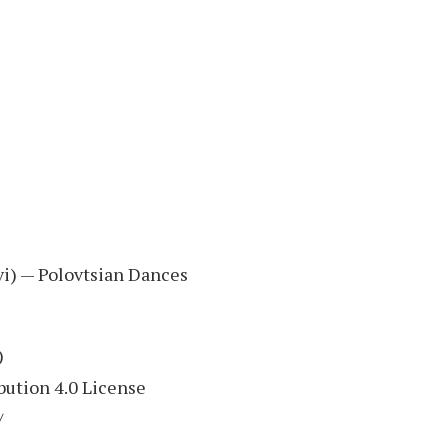
i) — Polovtsian Dances
)
ution 4.0 License
/