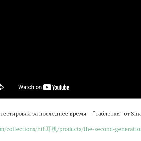
тестировал за последнее время — “таблетки” от Sm
om/collections/hifi耳机/products/the-second-generati