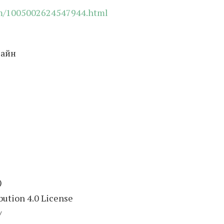
em/1005002624547944.html
зайн
)
ution 4.0 License
/