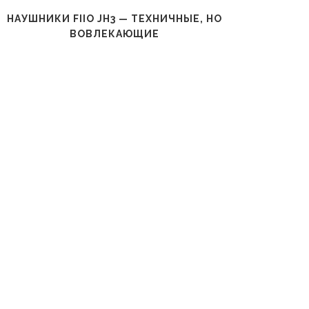
НАУШНИКИ FIIO JH3 — ТЕХНИЧНЫЕ, НО
Н
ВОВЛЕКАЮЩИЕ