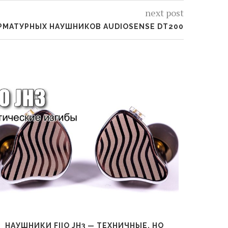
next post
РМАТУРНЫХ НАУШНИКОВ AUDIOSENSE DT200
НАУШНИКИ FIIO JH3 — ТЕХНИЧНЫЕ, НО
Н