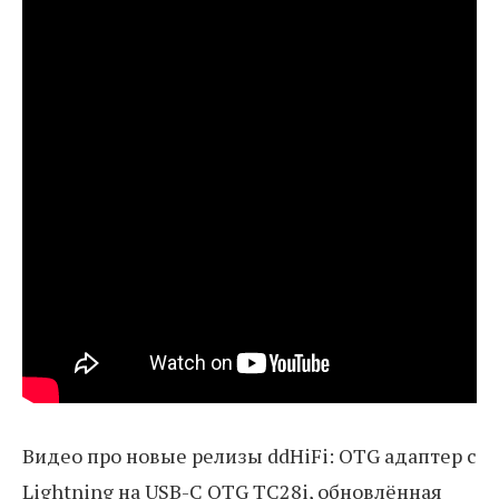
Видео про новые релизы ddHiFi: OTG адаптер с
Lightning на USB-C OTG TC28i, обновлённая