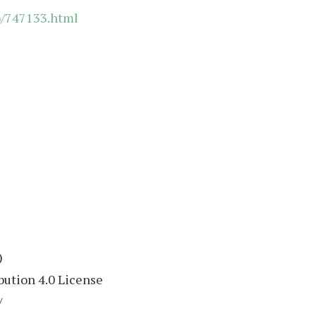
o/747133.html
)
ution 4.0 License
/