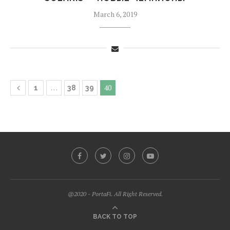
March 6, 2019
…
40
1
38
39
@2020 - PortaFi. All Right Reserved.
BACK TO TOP